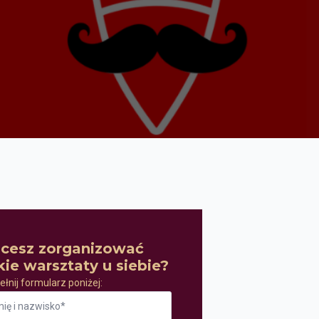
cesz zorganizować
kie warsztaty u siebie?
łnij formularz poniżej:
ę
wisko