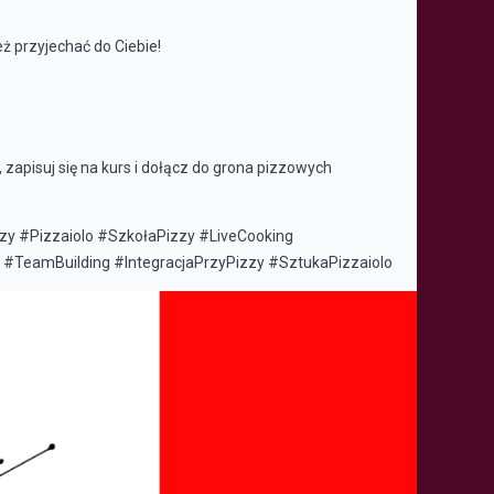
ż przyjechać do Ciebie!
, zapisuj się na kurs i dołącz do grona pizzowych
y #Pizzaiolo #SzkołaPizzy #LiveCooking
#TeamBuilding #IntegracjaPrzyPizzy #SztukaPizzaiolo