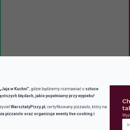
„Jaja w Kuchni”
, gdzie będziemy rozmawiać o
sztuce
częstszych błędach, jakie popełniamy przy wypieku!
Ch
życiel
WarsztatyPizzy.pl
, certyfikowany pizzaiolo, który na
ta
ia pizzaiolo oraz organizuje eventy live cooking i
Wype
Imi
i
naz