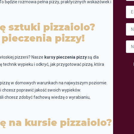
To będzie rozmowa pełna pizzy, praktycznych wskazówek i
*
Ema
*
ę sztuki pizzaiolo?
Fir
 pieczenia pizzy!
Num
tele
*
włoskiej pizzerii? Nasze
kursy pieczenia pizzy
są dla
ię technik wypieku i odkryć, jak przygotować pizzę, która
ć pizzę w domowych warunkach na najwyższym poziomie.
l i chcesz poprawić jakość swoich wypieków.
śli chcesz zdobyć fachową wiedzę o wyrabianiu,
ę na kursie pizzaiolo?