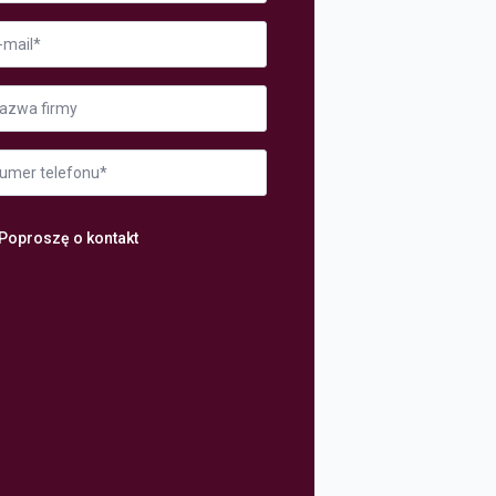
il
ma
er
fonu
Poproszę o kontakt