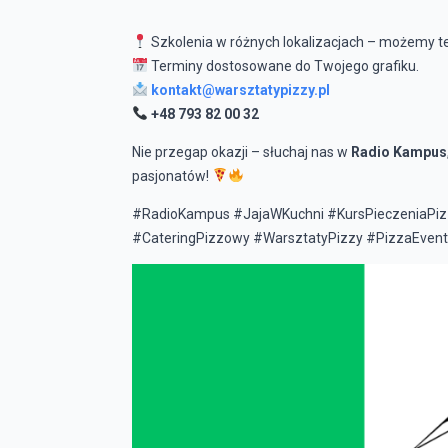
Szkolenia w różnych lokalizacjach – możemy te
Terminy dostosowane do Twojego grafiku.
kontakt@warsztatypizzy.pl
+48 793 82 00 32
Nie przegap okazji – słuchaj nas w
Radio Kampus
pasjonatów!
#RadioKampus #JajaWKuchni #KursPieczeniaPizz
#CateringPizzowy #WarsztatyPizzy #PizzaEvent 