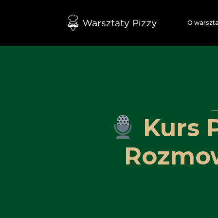
O warszt
Kurs 
Rozmow