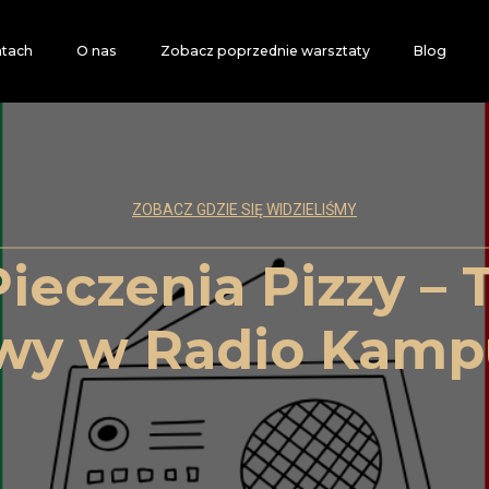
atach
O nas
Zobacz poprzednie warsztaty
Blog
ZOBACZ GDZIE SIĘ WIDZIELIŚMY
Pieczenia Pizzy –
y w Radio Kamp