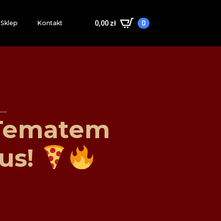
Sklep
Kontakt
0,00
zł
0
 Tematem
us!