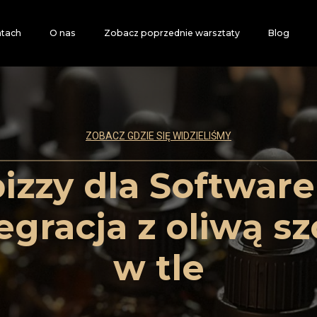
atach
O nas
Zobacz poprzednie warsztaty
Blog
ZOBACZ GDZIE SIĘ WIDZIELIŚMY
izzy dla Software
tegracja z oliwą s
w tle