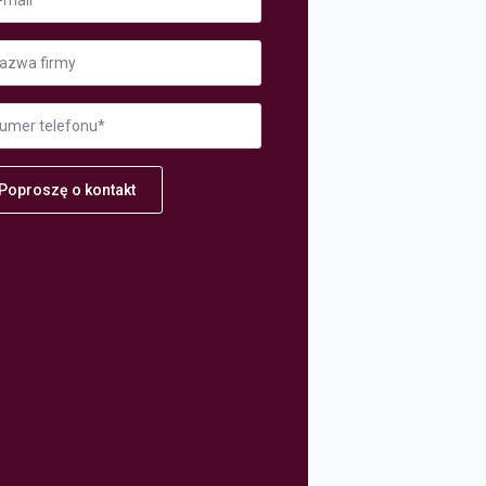
ma
er
fonu
Poproszę o kontakt