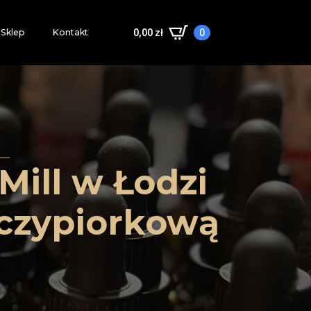
Sklep
Kontakt
0,00
zł
0
Mill w Łodzi
zczypiorkową