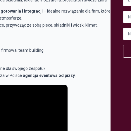
gotowania i integracji
– idealne rozwiązanie dla firm, które
Fir
 atmosferze.
e, przywożąc ze sobą piece, składniki i włoski klimat.
Num
tele
*
a firmowa, team building
arne dla swojego zespołu?
sza w Polsce
agencja eventowa od pizzy
.