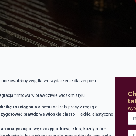
rganizowaliśmy wyjątkowe wydarzenie dla zespołu
Ch
tegracja firmowa w prawdziwie włoskim stylu.
ta
chnikę rozciągania ciasta
i sekrety pracy z mąką o
Wype
Imi
przygotować prawdziwe włoskie ciasto
– lekkie, elastyczne
i
naz
*
.
aromatyczną oliwę szczypiorkową
, którą każdy mógł
Ema
*
składniki, takie jak mozzarella, prosciutto i świeże zioła.