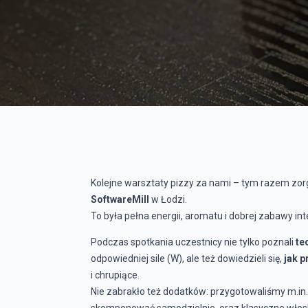
Kolejne warsztaty pizzy za nami – tym razem zo
SoftwareMill
w Łodzi.
To była pełna energii, aromatu i dobrej zabawy in
Podczas spotkania uczestnicy nie tylko poznali
te
odpowiedniej sile (W), ale też dowiedzieli się,
jak 
i chrupiące.
Nie zabrakło też dodatków: przygotowaliśmy m.in
skomponować samodzielnie, oraz klasyczne włoskie 