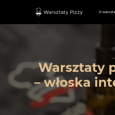
O warszt
Warsztaty p
– włoska in