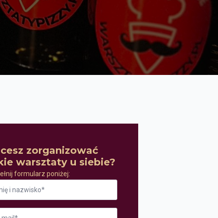
cesz zorganizować
kie warsztaty u siebie?
łnij formularz poniżej:
ę
wisko
il